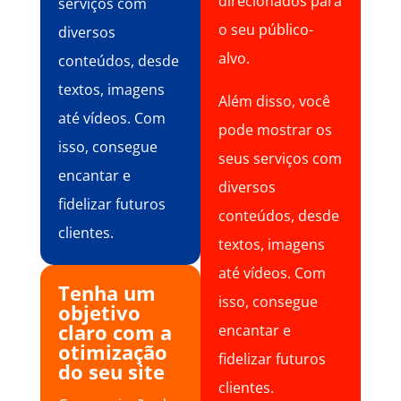
direcionados para
serviços com
o seu público-
diversos
alvo.
conteúdos, desde
textos, imagens
Além disso, você
até vídeos. Com
pode mostrar os
isso, consegue
seus serviços com
encantar e
diversos
fidelizar futuros
conteúdos, desde
clientes.
textos, imagens
até vídeos. Com
Tenha um
isso, consegue
objetivo
claro com a
encantar e
otimização
fidelizar futuros
do seu site
clientes.