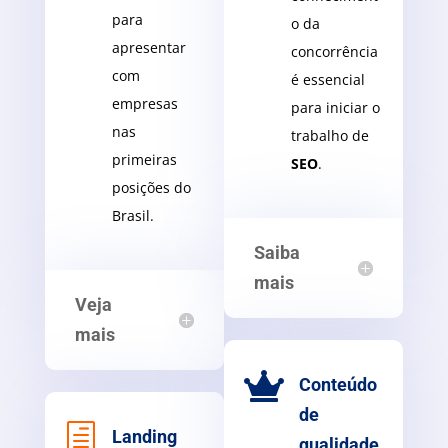
para
o da
apresentar
concorrência
com
é essencial
empresas
para iniciar o
nas
trabalho de
primeiras
SEO
.
posições do
Brasil.
Saiba
mais
Veja
mais

Conteúdo
de
h
Landing
qualidade